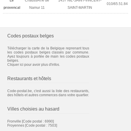
Le
ChaussÃ©e de
1457 NIL-SAINT-VINCENT-
010/65.51.84
provencal
Namur 11
SAINT-MARTIN
Codes postaux belges
Télécharger la carte de la Belgique reprenant tous
les codes postaux belges classés par commune.
Ayez toujours à portée de main les codes postaux
belges.
Cliquer ici pour avoir plus d'infos.
Restaurants et hôtels
Code-postal.be, c'est aussi la liste des restaurants,
des hôtels et autres commerces dans votre quartier.
Villes choisies au hasard
Fronville
[Code postal : 6990]
Froyennes
[Code postal : 7503]