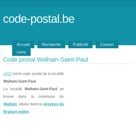
code-postal.be
Accueil
Recherche
Publicité
Contact
Liens
Code postal Walhain-Saint-Paul
1457
est le code postal de la localité
Walhain-Saint-Paul
.
La localité
Walhain-Saint-Paul
se
trouve dans la commune de
Walhain
, située dans la
province du
Brabant wallon
.