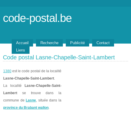
code-postal.be
Accueil
Recherche
Publicité
Contact
Liens
Code postal Lasne-Chapelle-Saint-Lambert
1380
est le code postal de la localité
Lasne-Chapelle-Saint-Lambert
.
La localité
Lasne-Chapelle-Saint-
Lambert
se trouve dans la
commune de
Lasne
, située dans la
province du Brabant wallon
.