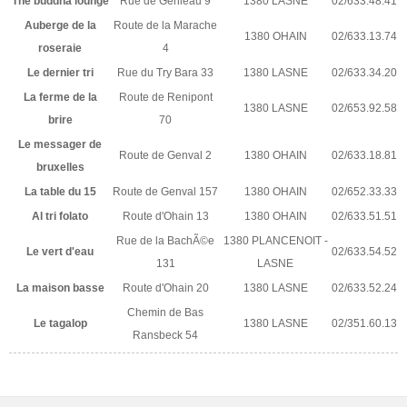
The buddha lounge
Rue de Genleau 9
1380 LASNE
02/633.48.41
Auberge de la
Route de la Marache
1380 OHAIN
02/633.13.74
roseraie
4
Le dernier tri
Rue du Try Bara 33
1380 LASNE
02/633.34.20
La ferme de la
Route de Renipont
1380 LASNE
02/653.92.58
brire
70
Le messager de
Route de Genval 2
1380 OHAIN
02/633.18.81
bruxelles
La table du 15
Route de Genval 157
1380 OHAIN
02/652.33.33
Al tri folato
Route d'Ohain 13
1380 OHAIN
02/633.51.51
Rue de la BachÃ©e
1380 PLANCENOIT -
Le vert d'eau
02/633.54.52
131
LASNE
La maison basse
Route d'Ohain 20
1380 LASNE
02/633.52.24
Chemin de Bas
Le tagalop
1380 LASNE
02/351.60.13
Ransbeck 54