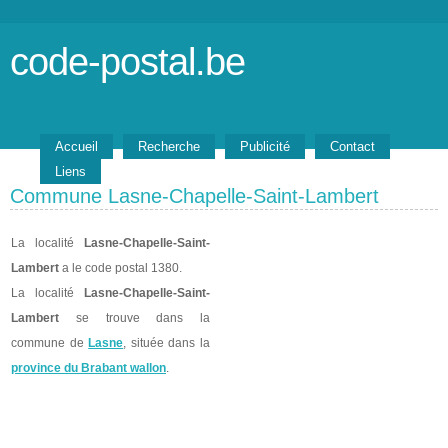
code-postal.be
Accueil
Recherche
Publicité
Contact
Liens
Commune Lasne-Chapelle-Saint-Lambert
La localité
Lasne-Chapelle-Saint-
Lambert
a le code postal 1380.
La localité
Lasne-Chapelle-Saint-
Lambert
se trouve dans la
commune de
Lasne
, située dans la
province du Brabant wallon
.