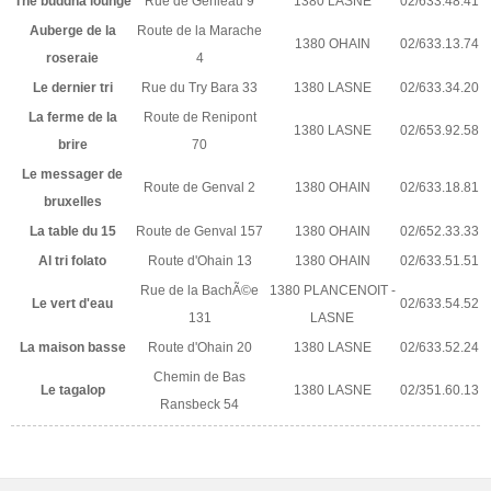
The buddha lounge
Rue de Genleau 9
1380 LASNE
02/633.48.41
Auberge de la
Route de la Marache
1380 OHAIN
02/633.13.74
roseraie
4
Le dernier tri
Rue du Try Bara 33
1380 LASNE
02/633.34.20
La ferme de la
Route de Renipont
1380 LASNE
02/653.92.58
brire
70
Le messager de
Route de Genval 2
1380 OHAIN
02/633.18.81
bruxelles
La table du 15
Route de Genval 157
1380 OHAIN
02/652.33.33
Al tri folato
Route d'Ohain 13
1380 OHAIN
02/633.51.51
Rue de la BachÃ©e
1380 PLANCENOIT -
Le vert d'eau
02/633.54.52
131
LASNE
La maison basse
Route d'Ohain 20
1380 LASNE
02/633.52.24
Chemin de Bas
Le tagalop
1380 LASNE
02/351.60.13
Ransbeck 54