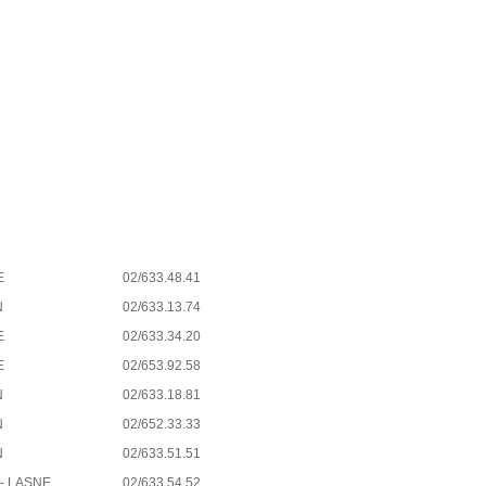
E
02/633.48.41
N
02/633.13.74
E
02/633.34.20
E
02/653.92.58
N
02/633.18.81
N
02/652.33.33
N
02/633.51.51
- LASNE
02/633.54.52