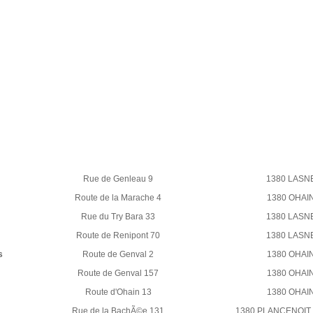
Rue de Genleau 9
1380 LASN
Route de la Marache 4
1380 OHAI
Rue du Try Bara 33
1380 LASN
Route de Renipont 70
1380 LASN
s
Route de Genval 2
1380 OHAI
Route de Genval 157
1380 OHAI
Route d'Ohain 13
1380 OHAI
Rue de la BachÃ©e 131
1380 PLANCENOIT 