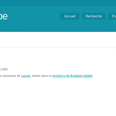
be
Accueil
Recherche
Pu
 1380.
 la commune de
Lasne
, située dans la
province du Brabant wallon
.