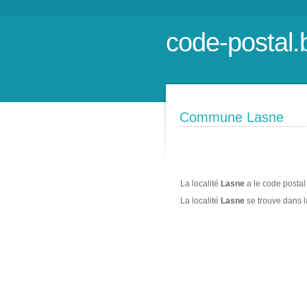
code-postal.
Commune Lasne
La localité
Lasne
a le code postal
La localité
Lasne
se trouve dans