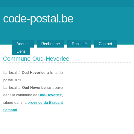
code-postal.be
Accueil
Recherche
Publicité
Contact
Liens
Commune Oud-Heverlee
La localité
Oud-Heverlee
a le code
postal 3050.
La localité
Oud-Heverlee
se trouve
dans la commune de
Oud-Heverlee
,
située dans la
province du Brabant
flamand
.