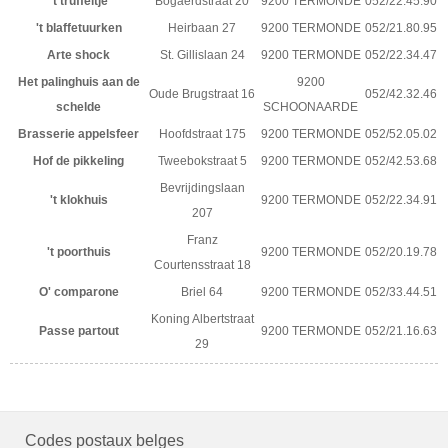
't truffeltje
Bogaerdstraat 20
9200 TERMONDE
052/22.45.90
't blaffetuurken
Heirbaan 27
9200 TERMONDE
052/21.80.95
Arte shock
St. Gillislaan 24
9200 TERMONDE
052/22.34.47
Het palinghuis aan de
9200
Oude Brugstraat 16
052/42.32.46
schelde
SCHOONAARDE
Brasserie appelsfeer
Hoofdstraat 175
9200 TERMONDE
052/52.05.02
Hof de pikkeling
Tweebokstraat 5
9200 TERMONDE
052/42.53.68
Bevrijdingslaan
't klokhuis
9200 TERMONDE
052/22.34.91
207
Franz
't poorthuis
9200 TERMONDE
052/20.19.78
Courtensstraat 18
O' comparone
Briel 64
9200 TERMONDE
052/33.44.51
Koning Albertstraat
Passe partout
9200 TERMONDE
052/21.16.63
29
Codes postaux belges