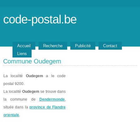
code-postal.be
Accueil
Recherche
Publicité
Contact
Liens
Commune Oudegem
La localité
Oudegem
a le code
postal 9200.
La localité
Oudegem
se trouve dans
la commune de
Dendermonde
,
située dans la
province de Flandre
orientale
.