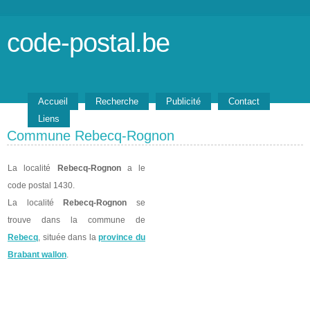
code-postal.be
Accueil
Recherche
Publicité
Contact
Liens
Commune Rebecq-Rognon
La localité
Rebecq-Rognon
a le
code postal 1430.
La localité
Rebecq-Rognon
se
trouve dans la commune de
Rebecq
, située dans la
province du
Brabant wallon
.