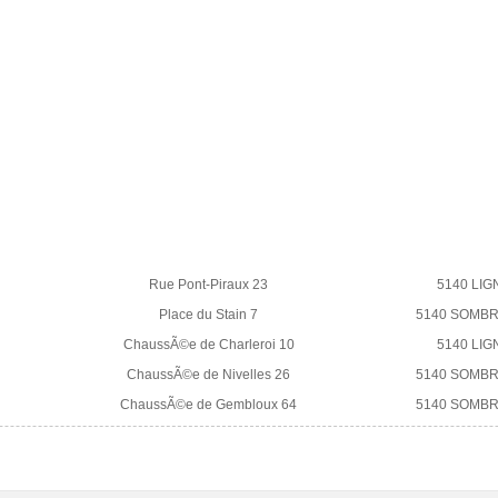
Rue Pont-Piraux 23
5140 LIG
Place du Stain 7
5140 SOMB
ChaussÃ©e de Charleroi 10
5140 LIG
ChaussÃ©e de Nivelles 26
5140 SOMB
ChaussÃ©e de Gembloux 64
5140 SOMB