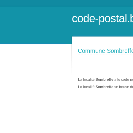
code-postal.
Commune Sombreff
La localité
Sombreffe
a le code p
La localité
Sombreffe
se trouve 