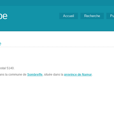
be
Accueil
Recherche
Pu
e
ostal 5140.
dans la commune de
Sombreffe
, située dans la
province de Namur
.