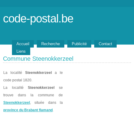
code-postal.be
Accueil
Recherche
Publicité
Contact
Liens
Commune Steenokkerzeel
La localité
Steenokkerzeel
a le
code postal 1820.
La localité
Steenokkerzeel
se
trouve dans la commune de
Steenokkerzeel
, située dans la
province du Brabant flamand
.