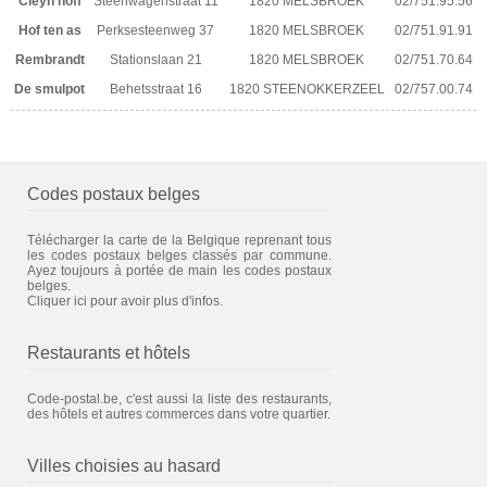
Cleyn hoff
Steenwagenstraat 11
1820 MELSBROEK
02/751.95.56
Hof ten as
Perksesteenweg 37
1820 MELSBROEK
02/751.91.91
Rembrandt
Stationslaan 21
1820 MELSBROEK
02/751.70.64
De smulpot
Behetsstraat 16
1820 STEENOKKERZEEL
02/757.00.74
Codes postaux belges
Télécharger la carte de la Belgique reprenant tous
les codes postaux belges classés par commune.
Ayez toujours à portée de main les codes postaux
belges.
Cliquer ici pour avoir plus d'infos.
Restaurants et hôtels
Code-postal.be, c'est aussi la liste des restaurants,
des hôtels et autres commerces dans votre quartier.
Villes choisies au hasard