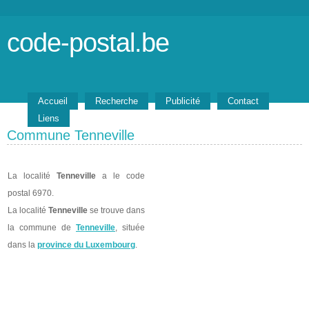
code-postal.be
Accueil
Recherche
Publicité
Contact
Liens
Commune Tenneville
La localité
Tenneville
a le code
postal 6970.
La localité
Tenneville
se trouve dans
la commune de
Tenneville
, située
dans la
province du Luxembourg
.