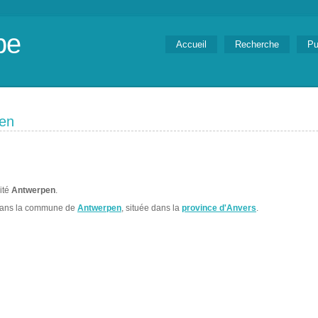
be
Accueil
Recherche
Pu
pen
lité
Antwerpen
.
dans la commune de
Antwerpen
, située dans la
province d'Anvers
.