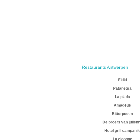
Restaurants Antwerpen
Ekiki
Patanegra
La piada
Amadeus
Bitterpeeen
De broers van julien
Hotel grill campanil
La cigogne