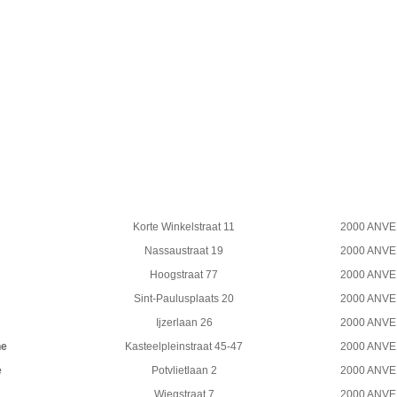
Korte Winkelstraat 11
2000 ANV
Nassaustraat 19
2000 ANV
Hoogstraat 77
2000 ANV
Sint-Paulusplaats 20
2000 ANV
Ijzerlaan 26
2000 ANV
ne
Kasteelpleinstraat 45-47
2000 ANV
e
Potvlietlaan 2
2000 ANV
Wiegstraat 7
2000 ANV