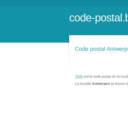
code-postal.
Code postal Antwer
2000
est le code postal de la loca
La localité
Antwerpen
se trouve 