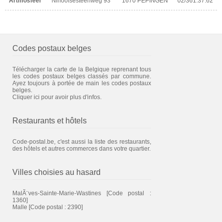
Artmosfeer
Ninoofsesteenweg 93
1670 PEPINGEN
02/361.37.62
Codes postaux belges
Télécharger la carte de la Belgique reprenant tous
les codes postaux belges classés par commune.
Ayez toujours à portée de main les codes postaux
belges.
Cliquer ici pour avoir plus d'infos.
Restaurants et hôtels
Code-postal.be, c'est aussi la liste des restaurants,
des hôtels et autres commerces dans votre quartier.
Villes choisies au hasard
MalÃ¨ves-Sainte-Marie-Wastines
[Code postal :
1360]
Malle
[Code postal : 2390]