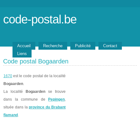
code-postal.be
Accueil
Recherche
Publicité
Contact
Liens
Code postal Bogaarden
1670
est le code postal de la localité
Bogaarden
.
La localité
Bogaarden
se trouve
dans la commune de
Pepingen
,
située dans la
province du Brabant
flamand
.