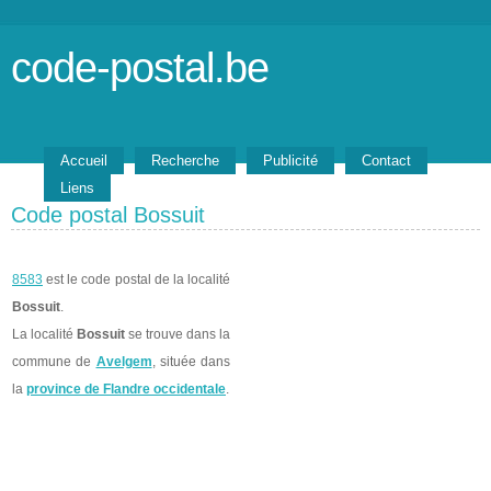
code-postal.be
Accueil
Recherche
Publicité
Contact
Liens
Code postal Bossuit
8583
est le code postal de la localité
Bossuit
.
La localité
Bossuit
se trouve dans la
commune de
Avelgem
, située dans
la
province de Flandre occidentale
.