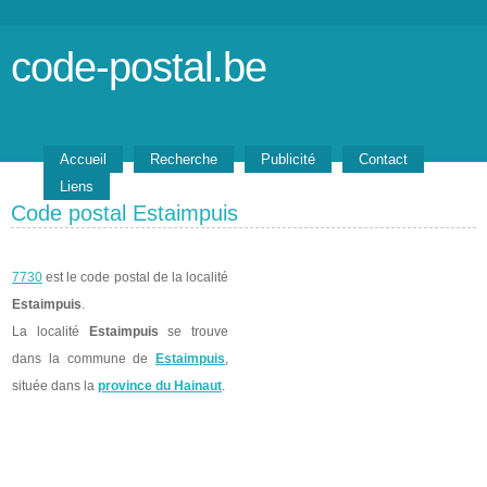
code-postal.be
Accueil
Recherche
Publicité
Contact
Liens
Code postal Estaimpuis
7730
est le code postal de la localité
Estaimpuis
.
La localité
Estaimpuis
se trouve
dans la commune de
Estaimpuis
,
située dans la
province du Hainaut
.