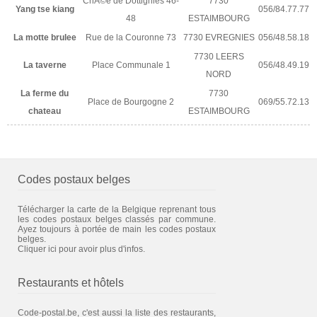
ChÃ©e de Dottignies 46-
7730
Yang tse kiang
056/84.77.77
48
ESTAIMBOURG
La motte brulee
Rue de la Couronne 73
7730 EVREGNIES
056/48.58.18
7730 LEERS
La taverne
Place Communale 1
056/48.49.19
NORD
La ferme du
7730
Place de Bourgogne 2
069/55.72.13
chateau
ESTAIMBOURG
Codes postaux belges
Télécharger la carte de la Belgique reprenant tous
les codes postaux belges classés par commune.
Ayez toujours à portée de main les codes postaux
belges.
Cliquer ici pour avoir plus d'infos.
Restaurants et hôtels
Code-postal.be, c'est aussi la liste des restaurants,