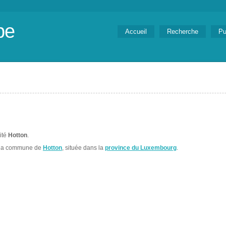
be
Accueil
Recherche
Pu
lité
Hotton
.
 la commune de
Hotton
, située dans la
province du Luxembourg
.