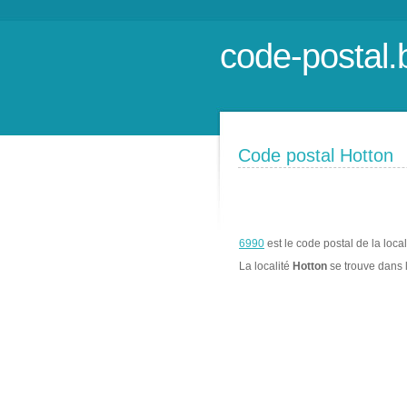
code-postal.
Code postal Hotton
6990
est le code postal de la loca
La localité
Hotton
se trouve dans