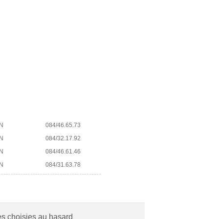
N
084/46.65.73
N
084/32.17.92
N
084/46.61.46
N
084/31.63.78
es choisies au hasard