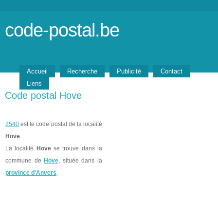
code-postal.be
Accueil
Recherche
Publicité
Contact
Liens
Code postal Hove
2540
est le code postal de la localité
Hove
.
La localité
Hove
se trouve dans la
commune de
Hove
, située dans la
province d'Anvers
.