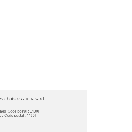
es choisies au hasard
ghes
[Code postal : 1430]
et
[Code postal : 4460]