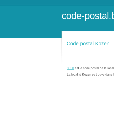
code-postal.
Code postal Kozen
3850
est le code postal de la loca
La localité
Kozen
se trouve dans