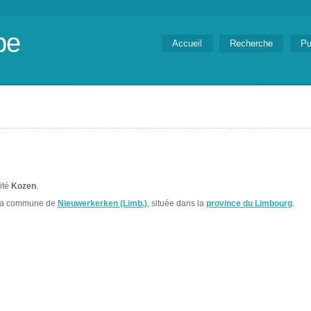
be
Accueil
Recherche
Pu
lité
Kozen
.
 la commune de
Nieuwerkerken (Limb.)
, située dans la
province du Limbourg
.