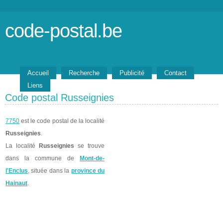
code-postal.be
Accueil
Recherche
Publicité
Contact
Liens
Code postal Russeignies
7750
est le code postal de la localité
Russeignies
.
La localité
Russeignies
se trouve
dans la commune de
Mont-de-
l'Enclus
, située dans la
province du
Hainaut
.