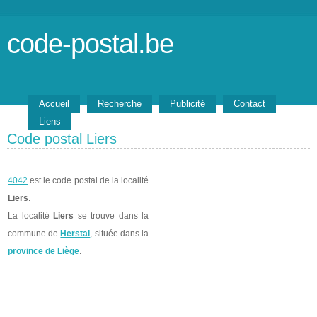
code-postal.be
Accueil
Recherche
Publicité
Contact
Liens
Code postal Liers
4042
est le code postal de la localité
Liers
.
La localité
Liers
se trouve dans la
commune de
Herstal
, située dans la
province de Liège
.