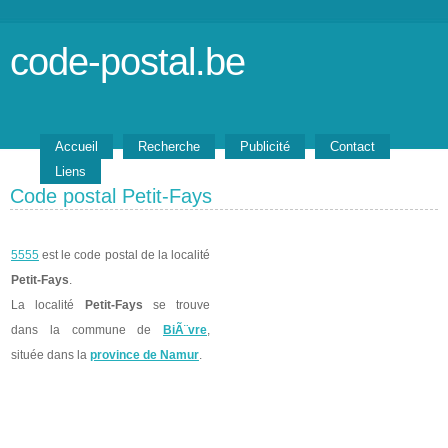
code-postal.be
Accueil
Recherche
Publicité
Contact
Liens
Code postal Petit-Fays
5555
est le code postal de la localité
Petit-Fays
.
La localité
Petit-Fays
se trouve
dans la commune de
BiÃ¨vre
,
située dans la
province de Namur
.