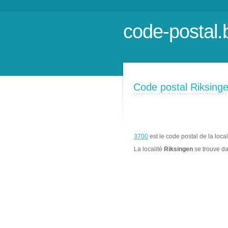
code-postal.
Code postal Riksing
3700
est le code postal de la loca
La localité
Riksingen
se trouve d