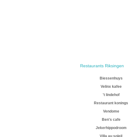
Restaurants Riksingen
Biessenhuys
Velinx kafee
't lindehof
Restaurant konings
Vendome
Ben's cafe
Jekerhippodroom
Villa au soleil