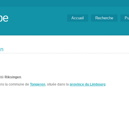
be
Accueil
Recherche
Pu
en
lité
Riksingen
.
ans la commune de
Tongeren
, située dans la
province du Limbourg
.