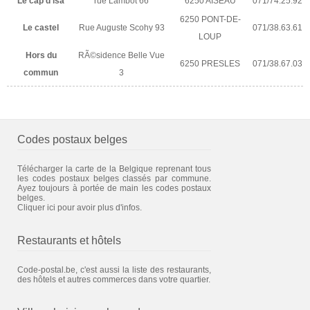
Le cap d'isa
rue Lambot 66
6250 AISEAU
071/74.25.92
6250 PONT-DE-
Le castel
Rue Auguste Scohy 93
071/38.63.61
LOUP
Hors du
RÃ©sidence Belle Vue
6250 PRESLES
071/38.67.03
commun
3
Codes postaux belges
Télécharger la carte de la Belgique reprenant tous
les codes postaux belges classés par commune.
Ayez toujours à portée de main les codes postaux
belges.
Cliquer ici pour avoir plus d'infos.
Restaurants et hôtels
Code-postal.be, c'est aussi la liste des restaurants,
des hôtels et autres commerces dans votre quartier.