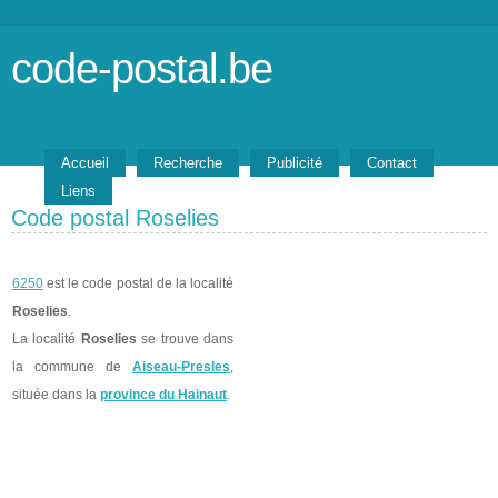
code-postal.be
Accueil
Recherche
Publicité
Contact
Liens
Code postal Roselies
6250
est le code postal de la localité
Roselies
.
La localité
Roselies
se trouve dans
la commune de
Aiseau-Presles
,
située dans la
province du Hainaut
.