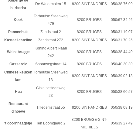
Auberge de
De Watermolen 15
8200 SINT-ANDRIES
050/38.76.00
herborist
Torhoutse Steenweg
Kook
8200 BRUGES
050/67.34.46
479
Pannenhuis
Zandstraat 2
8200 BRUGES
050/31.19.07
Kasteel cateline
Zandstraat 272
8200 SINT-ANDRIES
050/31.70.26
Koning Albert I-laan
Weinebrugge
8200 BRUGES
050/38.44.40
242
Casserole
Spoorwegstraat 14
8200 BRUGES
050/40.30.30
Chinese keuken
Torhoutse Steenweg
8200 SINT-ANDRIES
050/39.02.18
lam
13
Gistelsesteenweg
Hua
8200 BRUGES
050/38.60.57
23
Restaurant
Tillegemstraat 55
8200 SINT-ANDRIES
050/38.08.19
d'hoeve
8200 BRUGGE-SINT-
't doornhaagstje
Ten Boomgaard 2
050/39.27.49
MICHIELS