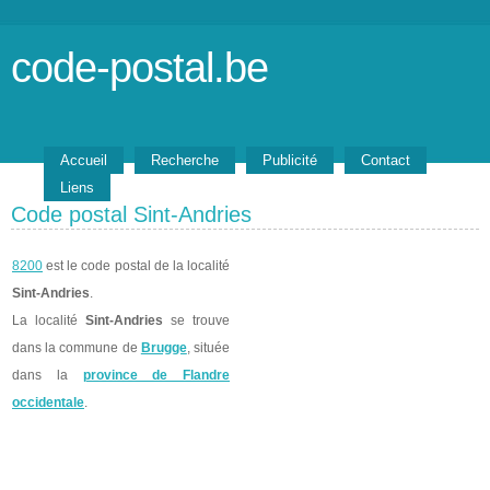
code-postal.be
Accueil
Recherche
Publicité
Contact
Liens
Code postal Sint-Andries
8200
est le code postal de la localité
Sint-Andries
.
La localité
Sint-Andries
se trouve
dans la commune de
Brugge
, située
dans la
province de Flandre
occidentale
.