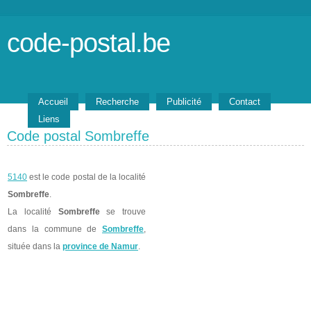
code-postal.be
Accueil
Recherche
Publicité
Contact
Liens
Code postal Sombreffe
5140
est le code postal de la localité
Sombreffe
.
La localité
Sombreffe
se trouve
dans la commune de
Sombreffe
,
située dans la
province de Namur
.