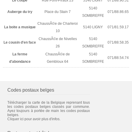
Le coupe
Rue Pont-Piraux 23
5140 LIGNY
071/88.90.51
5140
Auberge du try
Place du Stain 7
071/88.86.65
SOMBREFFE
ChaussÃ©e de Charleroi
La boite a musique
5140 LIGNY
071/81.59.17
10
ChaussÃ©e de Nivelles
5140
Le cousin d'en face
071/88.58.35
26
SOMBREFFE
La ferme
ChaussÃ©e de
5140
071/88.54.74
d'abondance
Gembloux 64
SOMBREFFE
Codes postaux belges
Télécharger la carte de la Belgique reprenant tous
les codes postaux belges classés par commune.
Ayez toujours à portée de main les codes postaux
belges.
Cliquer ici pour avoir plus d'infos.