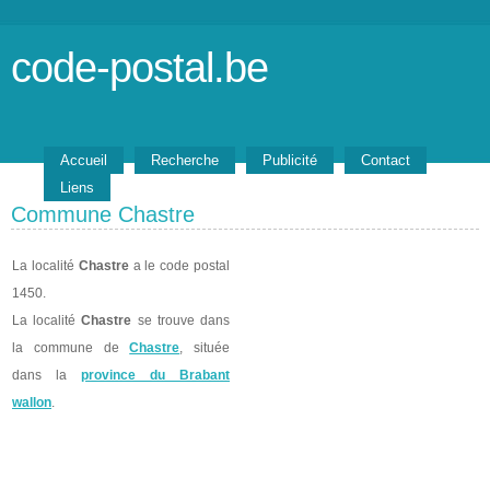
code-postal.be
Accueil
Recherche
Publicité
Contact
Liens
Commune Chastre
La localité
Chastre
a le code postal
1450.
La localité
Chastre
se trouve dans
la commune de
Chastre
, située
dans la
province du Brabant
wallon
.