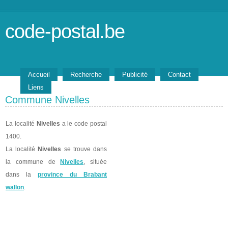
code-postal.be
Accueil
Recherche
Publicité
Contact
Liens
Commune Nivelles
La localité
Nivelles
a le code postal
1400.
La localité
Nivelles
se trouve dans
la commune de
Nivelles
, située
dans la
province du Brabant
wallon
.