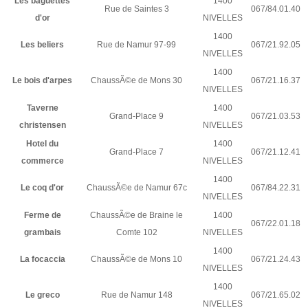
Les baguettes
1400
Rue de Saintes 3
067/84.01.40
d'or
NIVELLES
1400
Les beliers
Rue de Namur 97-99
067/21.92.05
NIVELLES
1400
Le bois d'arpes
ChaussÃ©e de Mons 30
067/21.16.37
NIVELLES
Taverne
1400
Grand-Place 9
067/21.03.53
christensen
NIVELLES
Hotel du
1400
Grand-Place 7
067/21.12.41
commerce
NIVELLES
1400
Le coq d'or
ChaussÃ©e de Namur 67c
067/84.22.31
NIVELLES
Ferme de
ChaussÃ©e de Braine le
1400
067/22.01.18
grambais
Comte 102
NIVELLES
1400
La focaccia
ChaussÃ©e de Mons 10
067/21.24.43
NIVELLES
1400
Le greco
Rue de Namur 148
067/21.65.02
NIVELLES