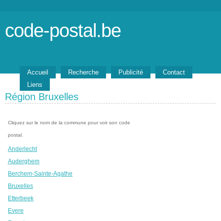
code-postal.be
Accueil
Recherche
Publicité
Contact
Liens
Région Bruxelles
Cliquez sur le nom de la commune pour voir son code
postal.
Anderlecht
Auderghem
Berchem-Sainte-Agathe
Bruxelles
Etterbeek
Evere